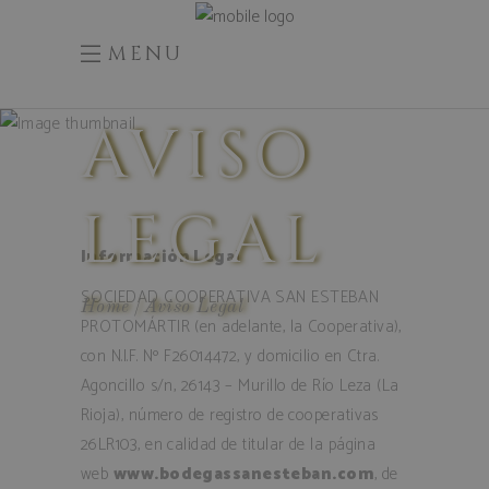
MENU
AVISO
LEGAL
Información Legal
SOCIEDAD COOPERATIVA SAN ESTEBAN
Home
Aviso Legal
PROTOMÁRTIR (en adelante, la Cooperativa),
con N.I.F. Nº F26014472, y domicilio en Ctra.
Agoncillo s/n, 26143 – Murillo de Río Leza (La
Rioja), número de registro de cooperativas
26LR103, en calidad de titular de la página
web
www.bodegassanesteban.com
, de