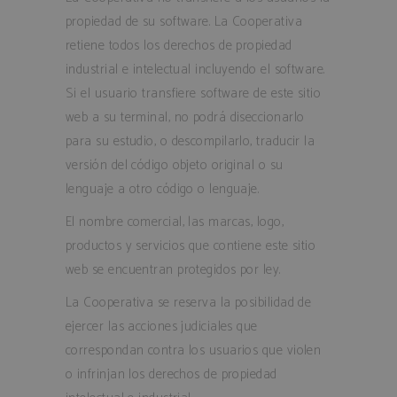
pum-14229
.bodegassane
propiedad de su software. La Cooperativa
retiene todos los derechos de propiedad
industrial e intelectual incluyendo el software.
Si el usuario transfiere software de este sitio
Nombre
Proveedor / Dominio
web a su terminal, no podrá diseccionarlo
wc_cart_created
www.bodegassanesteban.c
Nombre
Proveedor / Dominio
Vencimiento
D
para su estudio, o descompilarlo, traducir la
wc_cart_hash_[abcdef0123456789]
www.bodegassanesteban.c
sbjs_migrations
.bodegassanesteban.com
Sesión
E
versión del código objeto original o su
{32}
u
r
lenguaje a otro código o lenguaje.
i
l
El nombre comercial, las marcas, logo,
m
d
productos y servicios que contiene este sitio
p
s
web se encuentran protegidos por ley.
s
m
e
La Cooperativa se reserva la posibilidad de
l
a
ejercer las acciones judiciales que
r
s
correspondan contra los usuarios que violen
sbjs_current
.bodegassanesteban.com
Sesión
E
o infrinjan los derechos de propiedad
u
r