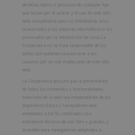
pérdidas, daños o perjuicios de cualquier tipo
Cookies no clasificadas
que surjan por el acceso y el uso de este sitio
Las cookies estrictamente necesarias permiten la
web, incluyéndose pero no limitándose, a los
funcionalidad principal del sitio web, como el
inicio de sesión de usuario y la gestión de
ocasionados a los sistemas informáticos o los
cuentas. El sitio web no se puede utilizar
provocados por la introducción de virus. La
correctamente sin las cookies estrictamente
necesarias.
Cooperativa no se hace responsable de los
Nombre
Proveedor / 
daños que pudiesen ocasionarse a los
age_gate
.bodegassane
usuarios por un uso inadecuado de este sitio
web.
La Cooperativa procura que la presentación
de todos los contenidos y funcionalidades
CookieScriptConsent
CookieScript
esenciales de la web sea independiente de los
.bodegassane
dispositivos físicos y navegadores web
empleados a tal fin, codificados con
estándares técnicos de uso libre y gratuito, y
accesible para navegadores adaptados a