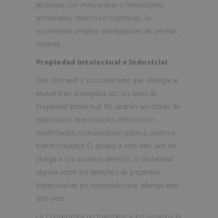
personas con minusvalías o limitaciones
sensoriales, motoras o cognitivas. Se
recomienda emplear navegadores de versión
woocommerce_cart_hash
Automattic In
www.bodegas
reciente.
Propiedad Intelectual e Industrial
Este sitio web y los contenidos que alberga se
encuentran protegidos por las leyes de
woocommerce_items_in_cart
Automattic In
www.bodegas
Propiedad Intelectual. No podrán ser objeto de
explotación, reproducción, distribución,
modificación, comunicación pública, cesión o
transformación. El acceso a este sitio web no
wp_woocommerce_session_[abcdef0123456789]
www.bodegas
otorga a los usuarios derecho, ni titularidad
{32}
alguna sobre los derechos de propiedad
intelectual de los contenidos que alberga este
woocommerce_recently_viewed
Automattic In
www.bodegas
sitio web.
La Cooperativa no transfiere a los usuarios la