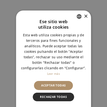
0
BIENVENIDOS
×
A
Ese sitio web
NUESTRA
utiliza cookies
SPANISH
NUEVA
Esta web utiliza cookies propias y de
ENGLISH
terceros para fines funcionales y
PÁGINA
analíticos. Puede aceptar todas las
WEB
cookies pulsando el botón “Aceptar
todas”, rechazar su uso mediante el
botón "Rechazar todas" o
Nos agrada presentaros nuestra
configurarlas clicando en “Configurar”.
nueva web. Hemos creado un
Leer más
espacio sencillo y elegante, donde
todos los invitados se sientan
ACEPTAR TODAS
cómodos. ¿Te vienes? En ella
RECHAZAR TODAS
READ MORE