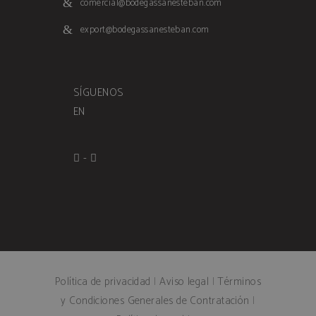
comercial@bodegassanesteban.com
age_gate
.bodegassane
export@bodegassanesteban.com
SÍGUENOS
CookieScriptConsent
CookieScript
.bodegassane
EN
-
woocommerce_cart_hash
Automattic In
www.bodegas
Política de privacidad
|
Aviso legal
|
Términos
y Condiciones Generales de Contratación
|