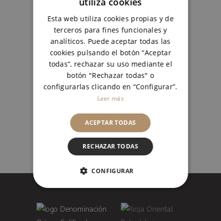
utiliza cookies
SPANISH
CARRITO
Esta web utiliza cookies propias y de
ENGLISH
terceros para fines funcionales y
analíticos. Puede aceptar todas las
cookies pulsando el botón “Aceptar
COLECCIÓN PRIVADA
todas”, rechazar su uso mediante el
COLECCIÓN PRIVADA
,
DEL
botón "Rechazar todas" o
ENÓLOGO
configurarlas clicando en “Configurar”.
36,50
€
Leer más
ACEPTAR TODAS
RECHAZAR TODAS
CONFIGURAR
COOKIES ESTRICTAMENTE
NECESARIAS
COOKIES DE RENDIMIENTO