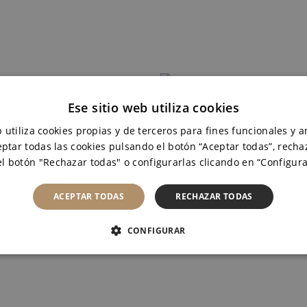
AÑADIR
AÑADIR
AL
AL
Ese sitio web utiliza cookies
CARRITO
CARRITO
AL CRIANZA CAJA
OÑAL GARNAC
 utiliza cookies propias y de terceros para fines funcionales y an
6
CAJA 3
ptar todas las cookies pulsando el botón “Aceptar todas”, recha
l botón "Rechazar todas" o configurarlas clicando en “Configura
OÑAL
OÑAL
32,00
€
37,50
€
ACEPTAR TODAS
RECHAZAR TODAS
CONFIGURAR
CTAMENTE NECESARIAS
COOKIES DE RENDIMIENTO
ASIFICADAS