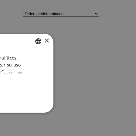
×
HA
SPANISH
alíticos.
zar su uso
ENGLISH
r”.
Leer más