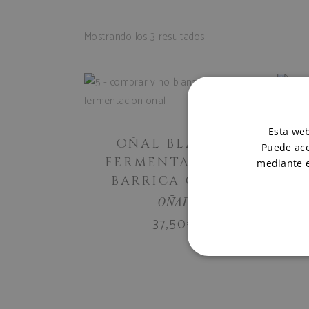
Mostrando los 3 resultados
AÑADIR
AL
OÑ
Esta web
CARRITO
OÑAL BLANCO
Puede ace
FERMENTADO EN
mediante e
BARRICA CAJA 3
OÑAL
37,50
€
COOKIES ESTRI
COOKIES NO CL