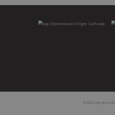
Co
Las cookies estrictamente ne
cuentas. El sitio web no se 
Nombre
age_gate
CookieScriptConsent
woocommerce_cart_hash
woocommerce_items_in_c
Política de privaci
wp_woocommerce_session
{32}