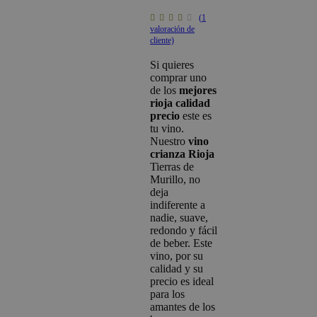
(
1
Valorado
1
con
valoración de
4.00
cliente)
de 5
en
base
Si quieres
a
comprar uno
valoración
de
de los
mejores
un
rioja calidad
cliente
precio
este es
tu vino.
Nuestro
vino
crianza Rioja
Tierras de
Murillo, no
deja
indiferente a
nadie, suave,
redondo y fácil
de beber. Este
vino, por su
calidad y su
precio es ideal
para los
amantes de los