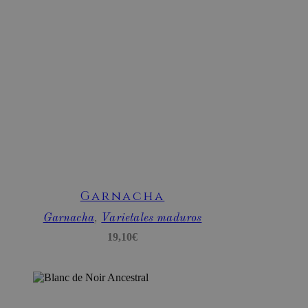
AÑADIR
AL
CARRITO
Garnacha
Garnacha
,
Varietales maduros
19,10
€
sbjs_session
.bodegassanesteban.com
29 minutos
59 segundos