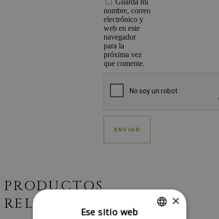
Guarda mi
nombre, correo
electrónico y
web en este
navegador
para la
próxima vez
que comente.
PRODUCTOS
×
RELACIONADOS
Ese sitio web