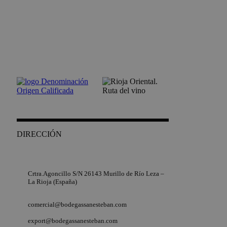
_ga
1 año 1 mes
Google LLC
.bodegassanesteban.com
DIRECCIÓN
+34 941 432 031
Crtra.Agoncillo S/N 26143 Murillo de Río Leza –
La Rioja (España)
comercial@bodegassanesteban.com
export@bodegassanesteban.com