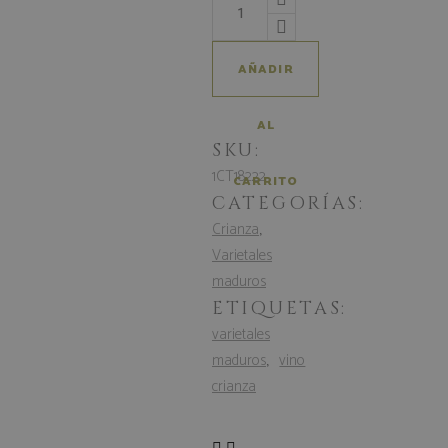
AÑADIR
AL
SKU:
1CT18222
CARRITO
CATEGORÍAS:
,
Crianza
Varietales
maduros
ETIQUETAS:
varietales
,
maduros
vino
crianza