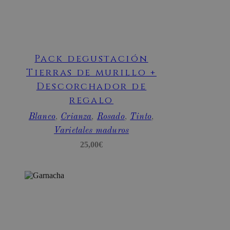
Pack degustación
sbjs_current
.bodegassanesteban.com
Sesión
Tierras de murillo +
Descorchador de
regalo
Blanco
,
Crianza
,
Rosado
,
Tinto
,
Varietales maduros
25,00
€
sbjs_udata
.bodegassanesteban.com
Sesión