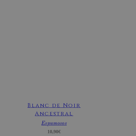
AÑADIR
AL
CARRITO
tk_qs
29 minutos
Automattic
59 segundos
.bodegassanesteban.com
Blanc de Noir
Ancestral
tk_r3d
3 días
Automattic Inc.
.bodegassanesteban.com
Espumosos
10,90
€