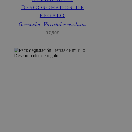
CookieScriptConsent
CookieScript
Descorchador de
.bodegassan
regalo
Garnacha
,
Varietales maduros
37,50
€
woocommerce_cart_hash
Automattic I
www.bodega
woocommerce_items_in_cart
Automattic I
www.bodega