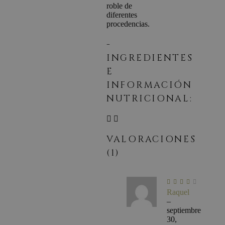
roble de
diferentes
procedencias.
-
INGREDIENTES
E
INFORMACIÓN
NUTRICIONAL:
VALORACIONES
(1)
Valo
con
Raquel
4
de
5
–
septiembre
30,