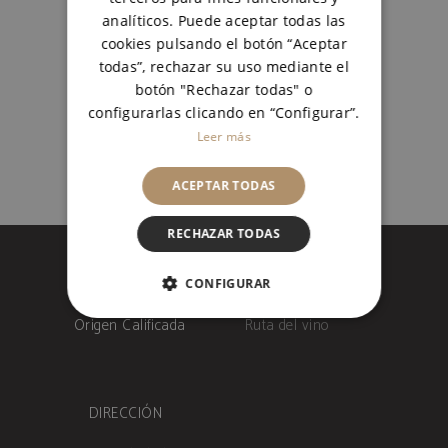
vinos mejor valorados. Tierras de
analíticos. Puede aceptar todas las
Murillo Blanco, Crianza
cookies pulsando el botón “Aceptar
todas”, rechazar su uso mediante el
READ MORE
botón "Rechazar todas" o
configurarlas clicando en “Configurar”.
Leer más
ACEPTAR TODAS
RECHAZAR TODAS
CONFIGURAR
COOKIES ESTRICTAMENTE
NECESARIAS
COOKIES DE RENDIMIENTO
DIRECCIÓN
COOKIES NO CLASIFICADAS