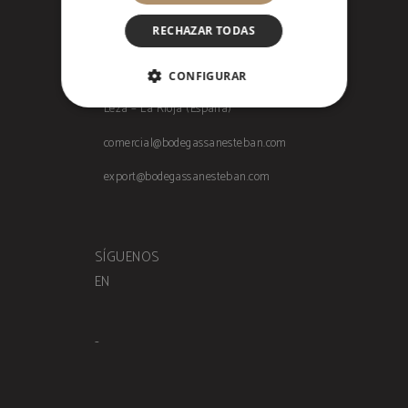
DIRECCIÓN
RECHAZAR TODAS
+34 941 432 031
CONFIGURAR
Crtra.Agoncillo S/N 26143 Murillo de Río
COOKIES ESTRICTAMENTE
Leza – La Rioja (España)
NECESARIAS
comercial@bodegassanesteban.com
COOKIES DE RENDIMIENTO
export@bodegassanesteban.com
COOKIES NO CLASIFICADAS
SÍGUENOS
EN
Cookies estrictamente necesarias
Cookies de rendimiento
Cookies no clasificadas
-
Las cookies estrictamente necesarias permiten la
funcionalidad principal del sitio web, como el
inicio de sesión de usuario y la gestión de