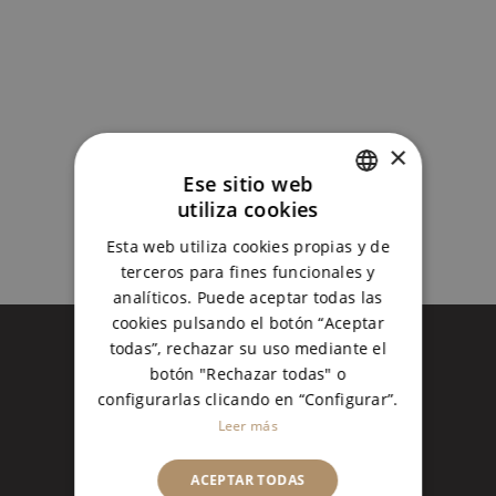
transformado los hábitos de
consumo de los españoles, nos
embarcamos en este nuevo
proyecto con
READ MORE
×
Ese sitio web
utiliza cookies
SPANISH
Esta web utiliza cookies propias y de
ENGLISH
terceros para fines funcionales y
analíticos. Puede aceptar todas las
cookies pulsando el botón “Aceptar
todas”, rechazar su uso mediante el
botón "Rechazar todas" o
configurarlas clicando en “Configurar”.
Leer más
ACEPTAR TODAS