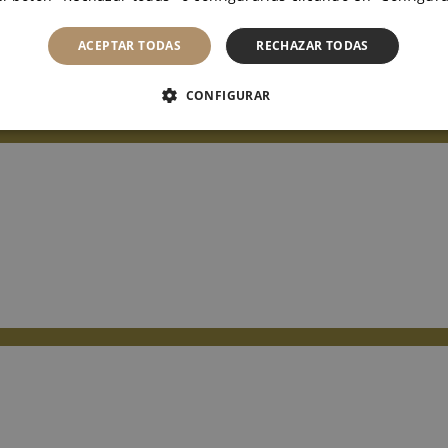
ACEPTAR TODAS
RECHAZAR TODAS
CONFIGURAR
CTAMENTE NECESARIAS
COOKIES DE RENDIMIENTO
ASIFICADAS
okies estrictamente necesarias
Cookies de rendimiento
Cookies no clasifica
cesarias permiten la funcionalidad principal del sitio web, como el inicio de sesión de 
puede utilizar correctamente sin las cookies estrictamente necesarias.
Proveedor / Dominio
Vencimiento
Descripción
.bodegassanesteban.com
Sesión
Cookie relac
de mayoría 
4 semanas 2
Esta cookie 
CookieScript