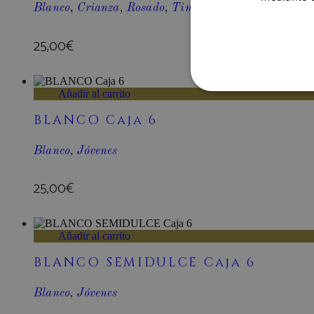
Blanco
,
Crianza
,
Rosado
,
Tinto
,
Varietales maduros
25,00
€
Añadir al carrito
COOKIES ESTRI
BLANCO Caja 6
COOKIES NO CL
Blanco
,
Jóvenes
25,00
€
Co
Las cookies estrictamente ne
cuentas. El sitio web no se 
Añadir al carrito
Nombre
BLANCO SEMIDULCE Caja 6
age_gate
Blanco
,
Jóvenes
CookieScriptConsent