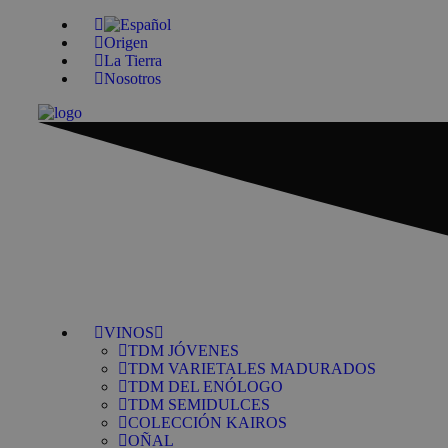
Origen
La Tierra
Nosotros
VINOS
TDM JÓVENES
TDM VARIETALES MADURADOS
TDM DEL ENÓLOGO
TDM SEMIDULCES
COLECCIÓN KAIROS
OÑAL