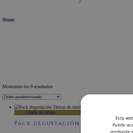
Home
Mostrando los 9 resultados
Añadir al carrito
Esta web
Pack degustación Tierras de mu
Puede ace
mediante e