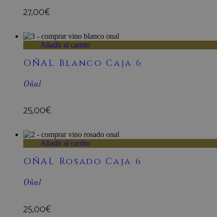
27,00
€
woocommerce_cart_hash
Añadir al carrito
OÑAL Blanco Caja 6
woocommerce_items_in_c
Oñal
wp_woocommerce_session
{32}
25,00
€
woocommerce_recently_v
pum-14229
Añadir al carrito
OÑAL Rosado Caja 6
Nombre
Nombre
Prove
wc_cart_created
Oñal
sbjs_migrations
.bode
wc_cart_hash_[abcdef0123
25,00
€
sbjs_current
.bode