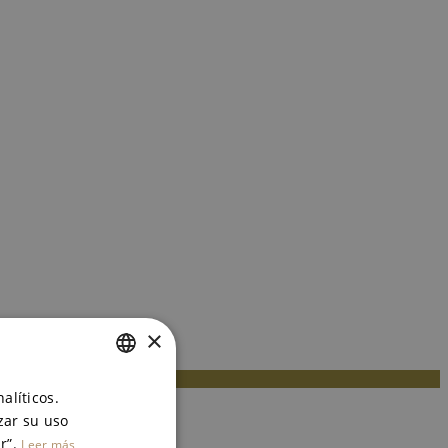
×
SPANISH
alíticos.
zar su uso
ENGLISH
r”.
Leer más