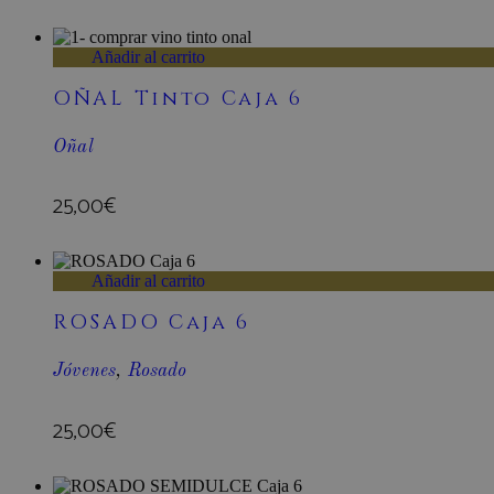
sbjs_udata
.bode
Añadir al carrito
OÑAL Tinto Caja 6
_ga_4S0JYPSMGC
.bode
tk_or
Autom
Oñal
.bode
25,00
€
sbjs_first
.bode
Añadir al carrito
sbjs_session
.bode
ROSADO Caja 6
Jóvenes
,
Rosado
tk_lr
Autom
.bode
25,00
€
sbjs_current_add
.bode