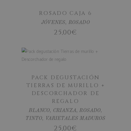
gestión de cuentas. El sitio web no se puede
utilizar correctamente sin las cookies
estrictamente necesarias.
ROSADO CAJA 6
Nombre
Proveedor /
JÓVENES
,
ROSADO
age_gate
.bodegassan
25,00
€
AÑADIR AL
CARRITO
CookieScriptConsent
CookieScript
.bodegassan
PACK DEGUSTACIÓN
TIERRAS DE MURILLO +
DESCORCHADOR DE
REGALO
BLANCO
,
CRIANZA
,
ROSADO
,
woocommerce_cart_hash
TINTO
,
VARIETALES MADUROS
Automattic I
www.bodega
25,00
€