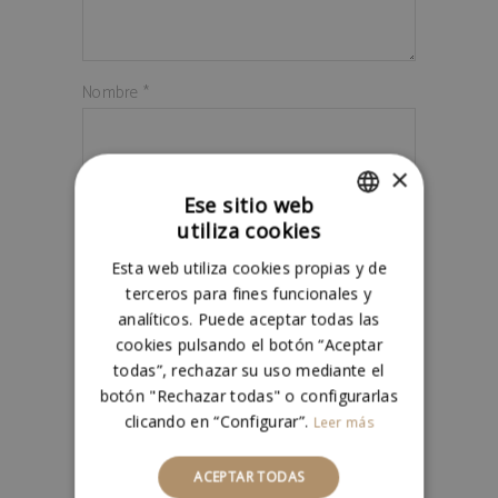
Nombre
*
×
Correo electrónico
*
Ese sitio web
utiliza cookies
SPANISH
Esta web utiliza cookies propias y de
ENGLISH
terceros para fines funcionales y
Guarda mi nombre, correo electrónico y
analíticos. Puede aceptar todas las
web en este navegador para la próxima vez
cookies pulsando el botón “Aceptar
que comente.
todas”, rechazar su uso mediante el
botón "Rechazar todas" o configurarlas
clicando en “Configurar”.
Leer más
ACEPTAR TODAS