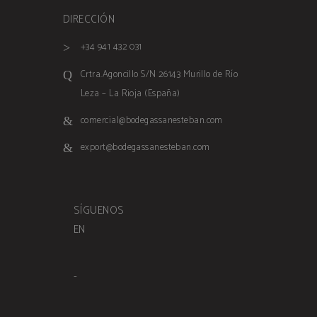
Nombre
Proveedor / Dominio
DIRECCIÓN
wc_cart_created
www.bodegassanesteban.
Nombre
Proveedor / Dominio
Vencimiento
+34 941 432 031
wc_cart_hash_[abcdef0123456789]
www.bodegassanesteban.
sbjs_migrations
.bodegassanesteban.com
Sesión
{32}
Crtra.Agoncillo S/N 26143 Murillo de Río
Leza – La Rioja (España)
comercial@bodegassanesteban.com
export@bodegassanesteban.com
SÍGUENOS
sbjs_current
.bodegassanesteban.com
Sesión
EN
-