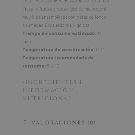
Color rosa asalmonado. Aromas a fruta roja
(fresa) y fruta de hueso (piel de melocotón)
muy bien ensambladas con notas de fondo
ahumadas. Boca redonda y golosa.
Tiempo de consumo estimado:
12
meses
Temperatura de conservación:
12 ºC
Temperatura recomendada de
consumo:
8-9 ºC
-INGREDIENTES E
INFORMACIÓN
NUTRICIONAL:
VALORACIONES (0)