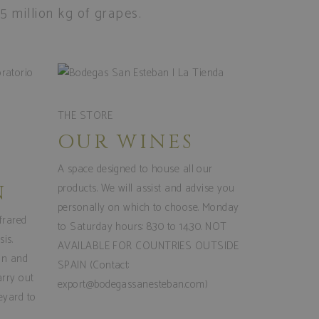
 million kg of grapes.
obre la primera sesión del
ente de la que vino el
eda y la palabra clave
la primera visita. Esta
ndimiento del sitio web
usuario.
s sesiones del usuario para
web, ayudando a comprender
THE STORE
del usuario, utilizadas
OUR WINES
bre la visita actual para
A space designed to house all our
 incluye detalles como
ento del usuario para
products. We will assist and advise you
N
de las campañas de
personally on which to choose. Monday
frared
 de los cambios de estado
to Saturday hours: 8.30 to 14.30. NOT
sonalización.
is.
AVAILABLE FOR COUNTRIES OUTSIDE
on and
SPAIN (Contact:
s internas de las
arry out
export@bodegassanesteban.com)
 del usuario.
eyard to
l Analytics - which is a
analytics service. This