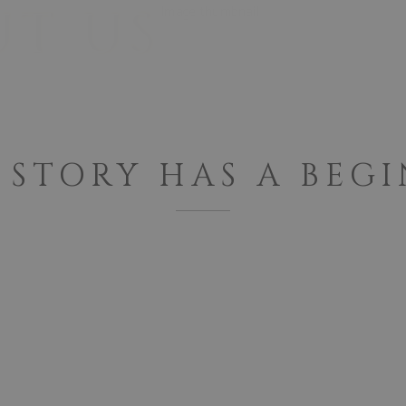
T US
ND
ABOUT US
 STORY HAS A BEG
nery