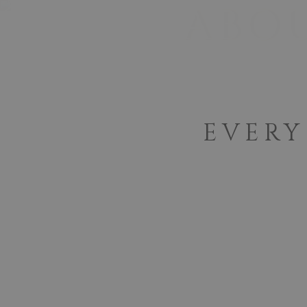
ABOU
ORIGIN
THE LA
EVERY
Birth of the wi