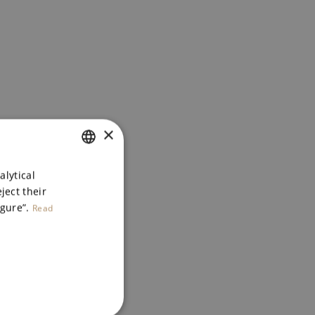
×
SPANISH
alytical
ject their
ENGLISH
igure”.
Read