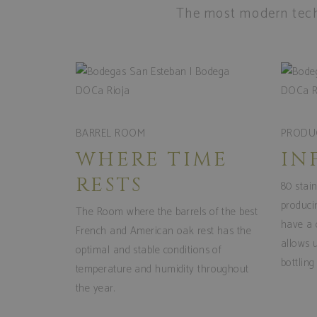
The most modern techn
sbjs_first
.bode
sbjs_session
.bode
BARREL ROOM
tk_lr
PRODU
Autom
.bode
WHERE TIME
IN
sbjs_current_add
.bode
RESTS
80 stain
producin
The Room where the barrels of the best
tk_qs
have a c
Autom
French and American oak rest has the
.bode
allows 
optimal and stable conditions of
bottlin
temperature and humidity throughout
tk_r3d
Autom
.bode
the year.
_ga
Googl
.bode