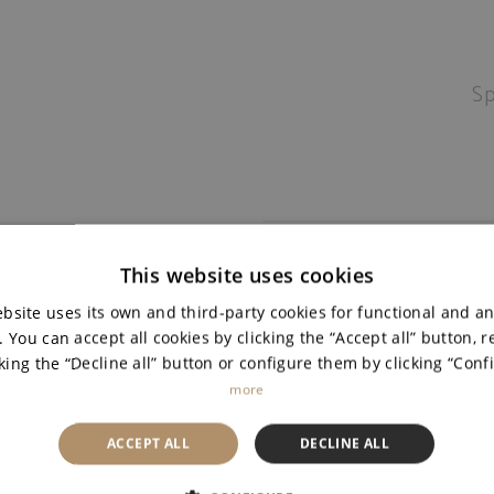
Sp
Denomination of o
This website uses cookies
bsite uses its own and third-party cookies for functional and an
DOCa Rioja
 You can accept all cookies by clicking the “Accept all” button, re
king the “Decline all” button or configure them by clicking “Conf
Variety of grape
more
Tasting
ACCEPT ALL
DECLINE ALL
Pairing