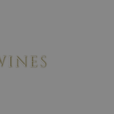
 LAND
ABOUT US
WINES