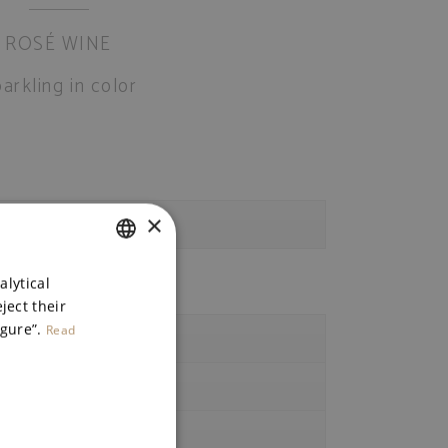
ROSÉ WINE
arkling in color
rigin
×
SPANISH
alytical
ject their
ENGLISH
igure”.
Read