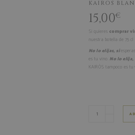
KAIROS BLA
15,00
€
Si quieres
comprar vi
nuestra botella de 75 cl
No lo elijas, si
espera
es tu vino.
No lo elija,
KAIRÓS tampoco es tu v
AD