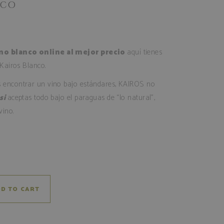
NCO
no blanco online al mejor precio
aquí tienes
 Kairos Blanco.
s encontrar un vino bajo estándares, KAIROS no
 si
aceptas todo bajo el paraguas de “lo natural”,
ino.
D TO CART