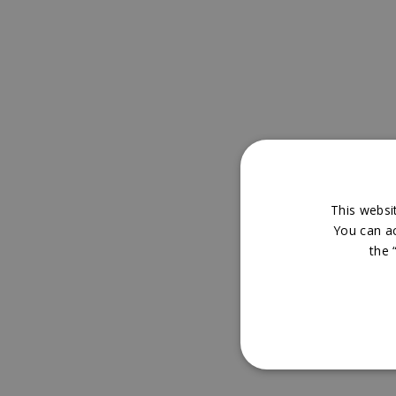
This websit
You can acc
the 