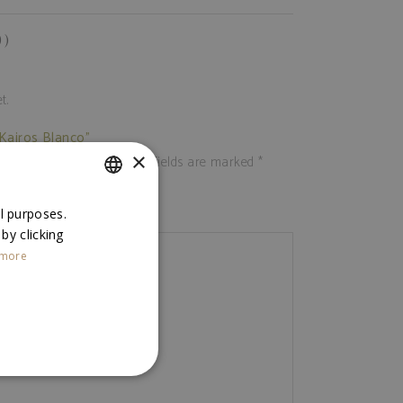
0)
t.
“Kairos Blanco”
×
not be published.
Required fields are marked
*
SPANISH
al purposes.
 by clicking
ENGLISH
 more
ED