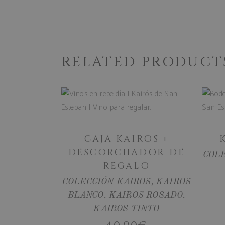
woocommerce_recently_
pum-14229
RELATED PRODUCT
Name
Name
Provi
ADD
wc_cart_created
sbjs_migrations
.bode
wc_cart_hash_[abcdef012
TO
sbjs_current
.bode
CART
CAJA KAIROS +
sbjs_udata
.bode
DESCORCHADOR DE
COL
REGALO
_ga_4S0JYPSMGC
.bode
COLECCIÓN KAIROS
,
KAIROS
BLANCO
,
KAIROS ROSADO
,
tk_or
Autom
.bode
KAIROS TINTO