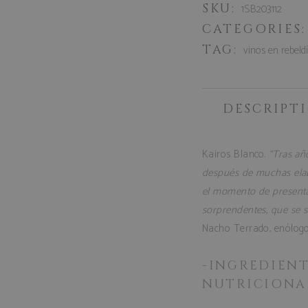
SKU:
1SB203112
CATEGORIES
TAG:
vinos en rebeld
DESCRIPT
Kairos Blanco.
“Tras añ
después de muchas elab
el momento de presenta
sorprendentes, que se sa
Nacho Terrado, enólog
-INGREDIEN
NUTRICIONA