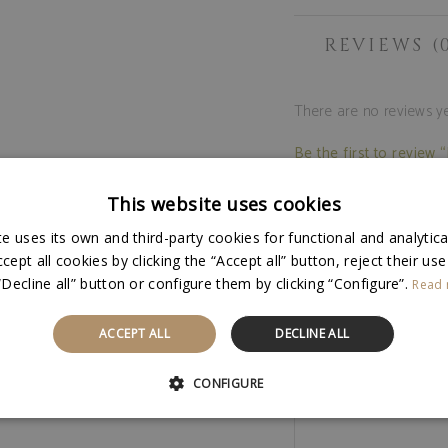
REVIEWS (
There are no reviews ye
Be the first to review 
Your email address will 
This website uses cookies
Your rating
*
Your review
*
e uses its own and third-party cookies for functional and analytic
ept all cookies by clicking the “Accept all” button, reject their use
“Decline all” button or configure them by clicking “Configure”.
Read
ACCEPT ALL
DECLINE ALL
CONFIGURE
STRICTLY NECESSARY
PERFORMANCE
UNCLASSIFI