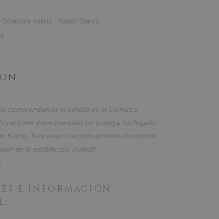
:
,
Colección Kairos
Kairos Blanco
ía
ION
os comprendiendo el viñedo de la Comarca,
oraciones experimentales en bodega, ha llegado
r Kairos. Tres vinos conceptualmente disruptivos,
len de lo establecido. ¡¡Salud!!”
o
TES E INFORMACIÓN
L: