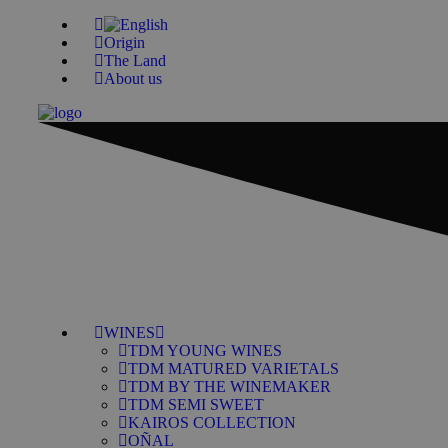
Origin
The Land
About us
WINES
TDM YOUNG WINES
TDM MATURED VARIETALS
TDM BY THE WINEMAKER
TDM SEMI SWEET
KAIROS COLLECTION
OÑAL