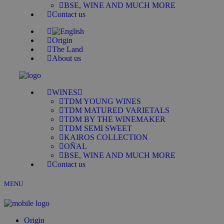
BSE, WINE AND MUCH MORE
Contact us
Origin
The Land
About us
WINES
TDM YOUNG WINES
TDM MATURED VARIETALS
TDM BY THE WINEMAKER
TDM SEMI SWEET
KAIROS COLLECTION
OÑAL
BSE, WINE AND MUCH MORE
Contact us
MENU
Origin