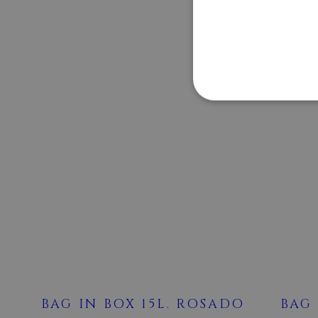
ADD TO
CART
Strictly necessary cookies 
without strictly necessary co
Name
age_gate
CookieScriptConsent
BAG IN BOX 15L. ROSADO
BAG 