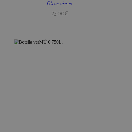
Otros vinos
woocommerce_cart_hash
23,00
€
woocommerce_items_in_c
wp_woocommerce_session
{32}
woocommerce_recently_v
pum-14229
Name
Name
Provi
wc_cart_created
sbjs_migrations
.bode
wc_cart_hash_[abcdef0123
sbjs_current
.bode
sbjs_udata
.bode