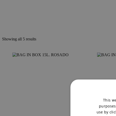
Showing all 5 results
This we
purposes.
use by clic