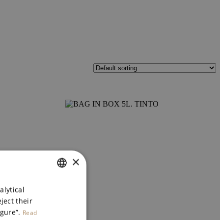
×
SPANISH
alytical
ject their
ENGLISH
igure”.
Read