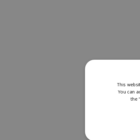
This websit
You can acc
the 