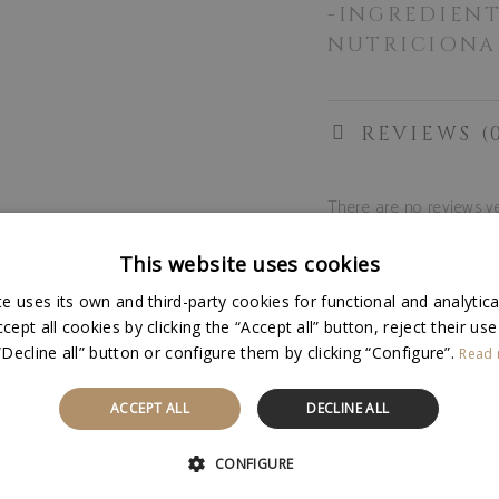
-INGREDIEN
NUTRICIONA
REVIEWS (
There are no reviews ye
Be the first to rev
This website uses cookies
Your email address will 
e uses its own and third-party cookies for functional and analytic
Your rating
*
ept all cookies by clicking the “Accept all” button, reject their use
Your review
*
“Decline all” button or configure them by clicking “Configure”.
Read
ACCEPT ALL
DECLINE ALL
CONFIGURE