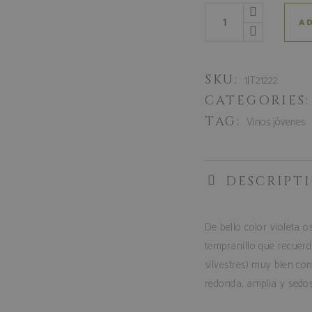
AD
SKU:
1JT21222
CATEGORIES
TAG:
Vinos jóvenes
DESCRIPT
De bello color violeta o
tempranillo que recuerda
silvestres) muy bien co
redonda, amplia y sedos