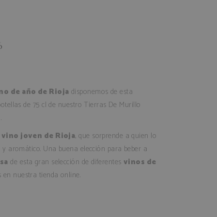
6
no de año de Rioja
disponemos de esta
otellas de 75 cl de nuestro Tierras De Murillo
.
n
vino joven de Rioja
, que sorprende a quien lo
o y aromático. Una buena elección para beber a
asa
de esta gran selección de diferentes
vinos de
en nuestra tienda online.