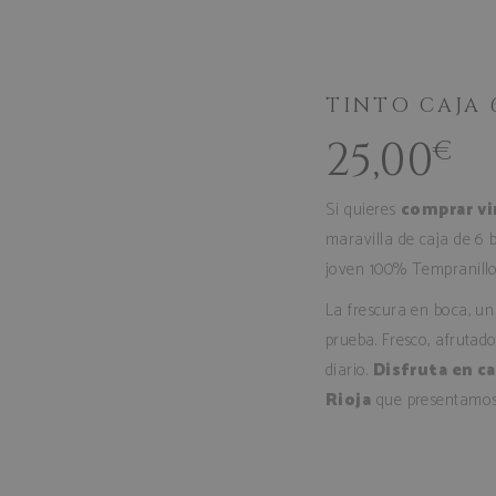
TINTO CAJA 
25,00
€
Si quieres
comprar vi
maravilla de caja de 6 b
joven 100% Tempranillo
La frescura en boca, u
prueba. Fresco, afrutad
diario.
Disfruta en c
Rioja
que presentamos 