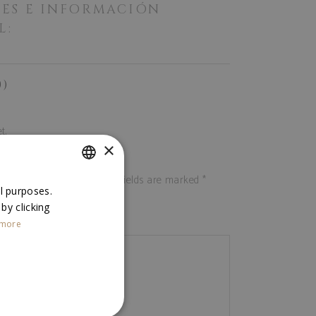
TES E INFORMACIÓN
L:
0)
t.
×
iew “TINTO Caja 6”
not be published.
Required fields are marked
*
SPANISH
al purposes.
 by clicking
ENGLISH
 more