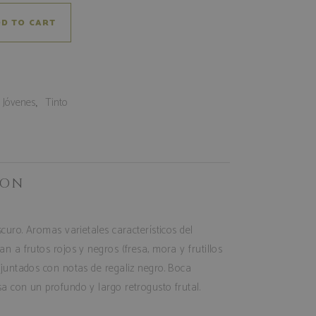
D TO CART
:
,
Jóvenes
Tinto
ION
scuro. Aromas varietales característicos del
n a frutos rojos y negros (fresa, mora y frutillos
njuntados con notas de regaliz negro. Boca
a con un profundo y largo retrogusto frutal.